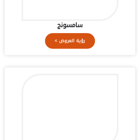
سامسونج
رؤية العروض