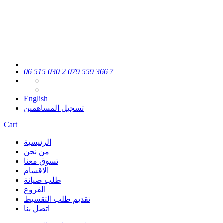
06 515 030 2
079 559 366 7
English
تسجيل المساهمين
Cart
الرئيسية
من نحن
تسوق معنا
الاقسام
طلب صيانة
الفروع
تقديم طلب التقسيط
اتصل بنا